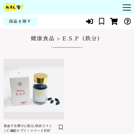
キーワード検索
商品を探す
お知らせ
健康食品 >
E.S.P（鉄分）
すべて
頭皮
商品一覧
こだわり検索
シコン
皮膚
親カテゴリ
当社について
化粧品
赤ちゃん・子供
代表紹介
健康食品
子カテゴリ
花粉症・アレルギー
よくある質問
スキンケア
貧血・生理痛
ブログ
価格帯
メイクアップ
貧血や生理中に鉄分₊特許ビタミ
新陳代謝
～
ンC補給サプリ｜マドーヌESP