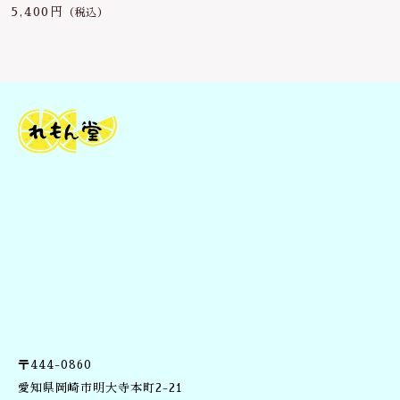
0564-24-7443
5,400円
（税込）
ヘアケア
疲労回復
その他
定休日 土曜、日曜、祝日
在庫あり
セール
お盆、年末年始
他
免疫力
並び順
お問い合わせ
ビタミンC
生活習慣予防
〒444-0860
愛知県岡崎市明大寺本町2-21