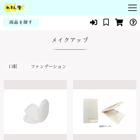
キーワード検索
商品を探す
お知らせ
メイクアップ
すべて
頭皮
商品一覧
こだわり検索
シコン
口紅
ファンデーション
皮膚
親カテゴリ
当社について
化粧品
赤ちゃん・子供
代表紹介
健康食品
子カテゴリ
花粉症・アレルギー
よくある質問
スキンケア
貧血・生理痛
ブログ
価格帯
メイクアップ
新陳代謝
～