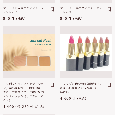
0564-24-7443
ヘアケア
疲労回復
マドーヌTW専用ファンデーシ
その他
マドーヌSC専用ファンデーショ
ョンケース
ンケース
定休日 土曜、日曜、祝日
在庫あり
セール
お盆、年末年始
880円
880円
（税込）
（税込）
他
免疫力
並び順
お問い合わせ
ビタミンC
生活習慣予防
【固形リキッドファンデーショ
【リップ】動植物成分配合の肌
ン】紫外線対策 ・日焼け防止・
に優しい荒れにくい保湿口紅
カバー力のスクワラン配合SCフ
無香料
ァンデーション（サンカットパ
4,400円
（税込）
クト）
4,400〜5,280円
（税込）