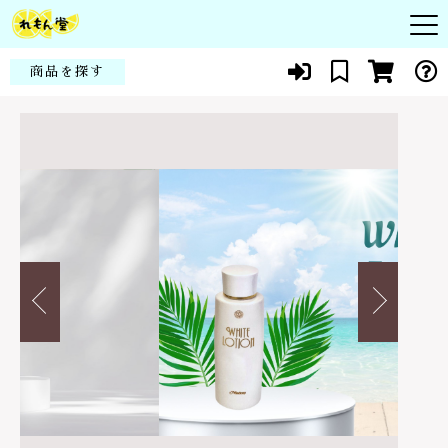
カートに商品を追加しました
キーワード検索
商品を探す
お知らせ
【美白系化粧水】ビタミンC誘導体＆ビタミンE・植
すべて
物エキス配合。敏感肌の方に！│ホワイトローショ
ン
頭皮
商品一覧
こだわり検索
数量
シコン
6,600円
（税込）
皮膚
親カテゴリ
当社について
化粧品
赤ちゃん・子供
代表紹介
健康食品
子カテゴリ
花粉症・アレルギー
ショッピングを続ける
よくある質問
スキンケア
貧血・生理痛
ブログ
価格帯
カートを確認する
メイクアップ
新陳代謝
～