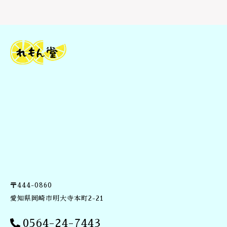
ビ
タ
ミ
ン
C
誘
導
体
＆
ビ
タ
ミ
ン
E
・
植
物
〒444-0860
エ
キ
愛知県岡崎市明大寺本町2-21
ス
配
0564-24-7443