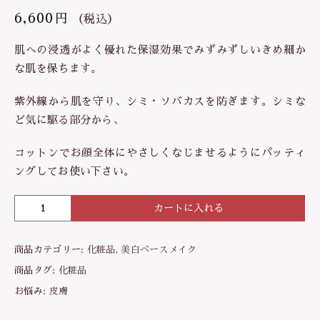
6,600
円
（税込）
肌への浸透がよく優れた保湿効果でみずみずしいきめ細か
な肌を保ちます。
紫外線から肌を守り、シミ・ソバカスを防ぎます。シミな
ど気に駆る部分から、
コットンでお顔全体にやさしくなじませるようにパッティ
ングしてお使い下さい。
カートに入れる
【
美
白
商品カテゴリー:
化粧品
,
美白ベースメイク
系
化
商品タグ:
化粧品
粧
お悩み:
皮膚
水
】