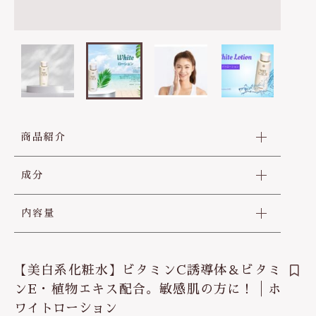
0564-24-7443
ヘアケア
疲労回復
その他
定休日 土曜、日曜、祝日
在庫あり
セール
お盆、年末年始
他
免疫力
並び順
お問い合わせ
ビタミンC
生活習慣予防
商品紹介
成分
内容量
【美白系化粧水】ビタミンC誘導体＆ビタミ
ンE・植物エキス配合。敏感肌の方に！│ホ
ワイトローション