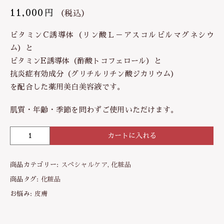
11,000
円
（税込）
ビタミンC誘導体（リン酸Ｌ－アスコルビルマグネシウ
ム）と
ビタミンE誘導体（酢酸トコフェロール）と
抗炎症有効成分（グリチルリチン酸ジカリウム）
を配合した薬用美白美容液です。
肌質・年齢・季節を問わずご使用いただけます。
カートに入れる
【
美
白
商品カテゴリー:
スペシャルケア
,
化粧品
美
容
商品タグ:
化粧品
液
お悩み:
皮膚
】
高
濃