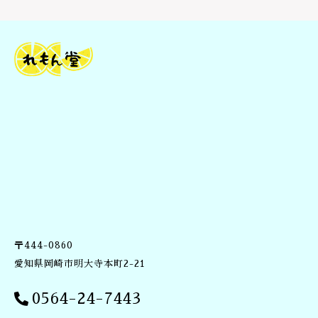
度
ビ
タ
ミ
ン
C
誘
導
体
＆
ビ
タ
ミ
ン
E
誘
〒444-0860
導
体
愛知県岡崎市明大寺本町2-21
・
医
0564-24-7443
薬