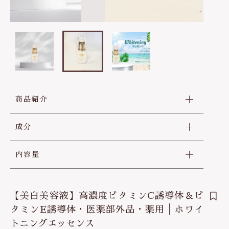
0564-24-7443
ヘアケア
疲労回復
その他
定休日 土曜、日曜、祝日
在庫あり
セール
お盆、年末年始
他
免疫力
並び順
お問い合わせ
ビタミンC
生活習慣予防
商品紹介
成分
内容量
【美白美容液】高濃度ビタミンC誘導体＆ビ
タミンE誘導体・医薬部外品・薬用│ホワイ
トニングエッセンス