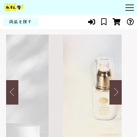
カートに商品を追加しました
キーワード検索
商品を探す
お知らせ
【美白美容液】高濃度ビタミンC誘導体＆ビタミンE
すべて
誘導体・医薬部外品・薬用│ホワイトニングエッセ
ンス
頭皮
商品一覧
こだわり検索
数量
シコン
11,000円
（税込）
皮膚
親カテゴリ
当社について
化粧品
赤ちゃん・子供
代表紹介
健康食品
子カテゴリ
花粉症・アレルギー
ショッピングを続ける
よくある質問
スキンケア
貧血・生理痛
ブログ
価格帯
カートを確認する
メイクアップ
新陳代謝
～