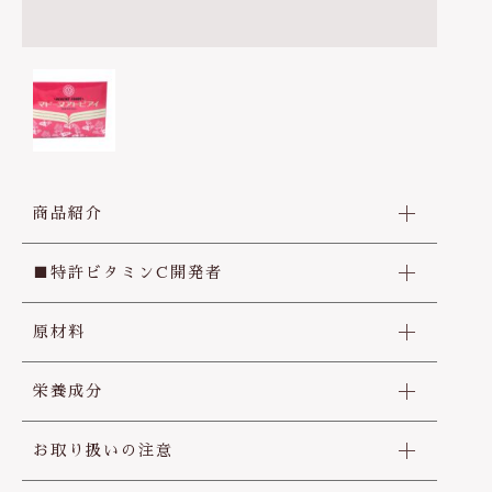
0564-24-7443
ヘアケア
疲労回復
その他
定休日 土曜、日曜、祝日
在庫あり
セール
お盆、年末年始
他
免疫力
並び順
お問い合わせ
ビタミンC
生活習慣予防
商品紹介
■特許ビタミンC開発者
原材料
栄養成分
お取り扱いの注意