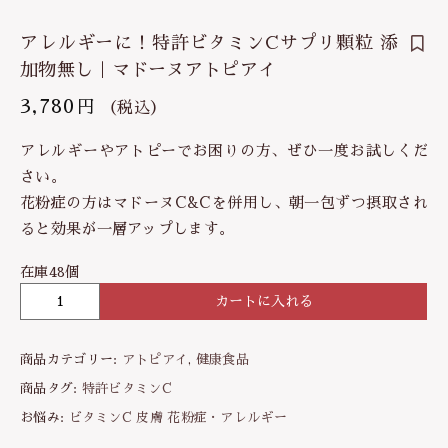
アレルギーに！特許ビタミンCサプリ顆粒 添
加物無し｜マドーヌアトピアイ
3,780
円
（税込）
アレルギーやアトピーでお困りの方、ぜひ一度お試しくだ
さい。
花粉症の方はマドーヌC&Cを併用し、朝一包ずつ摂取され
ると効果が一層アップします。
在庫48個
カートに入れる
ア
レ
ル
商品カテゴリー:
アトピアイ
,
健康食品
ギ
ー
商品タグ:
特許ビタミンC
に
お悩み:
ビタミンC
皮膚
花粉症・アレルギー
！