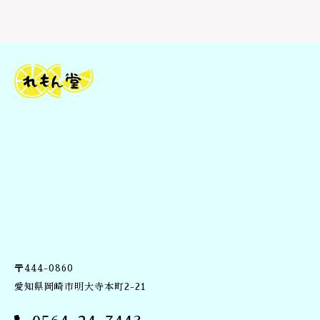
特
許
ビ
タ
ミ
ン
C
サ
プ
リ
顆
粒
添
加
物
無
し
｜
〒444-0860
マ
ド
愛知県岡崎市明大寺本町2-21
ー
ヌ