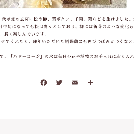
て、我が家の玄関に松や柳、葉ボタン、千両、菊などを生けました
月中旬になっても松は青々としており、柳には新芽のような変化
、長く楽しんでいます。
かせてくれたり、昨年いただいた胡蝶蘭にも再びつぼみがつくなど
て、「ハドーコージ」の水は毎日の花や植物のお手入れに取り入
F
T
E
共
a
w
m
有
c
it
ai
e
te
l
b
r
o