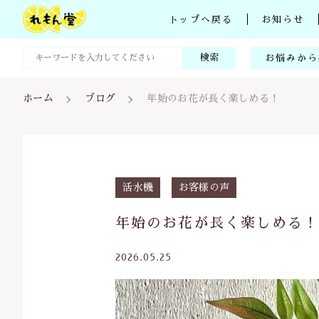
トップへ戻る
お知らせ
検索
お悩みから
頭皮
ホーム
ブログ
年始のお花が長く楽しめる！
皮膚
赤ちゃん
花粉症・
親カテゴリ
活水機
お客様の声
貧血・生
年始のお花が長く楽しめる
新陳代謝
2026.05.25
疲労回復
価格帯
免疫力
～
ビタミン