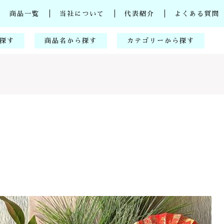
商品一覧
当社について
代表紹介
よくある質問
探す
商品名から探す
カテゴリーから探す
シコン
特許ビタミンC
化粧品
紫根エキス化粧品
・子供
健康食品
化粧品
アレルギー
スキンケア
子カテゴリ
理痛
メイクアップ
！
ヘアケア
他
その他
在庫あり
セ
C