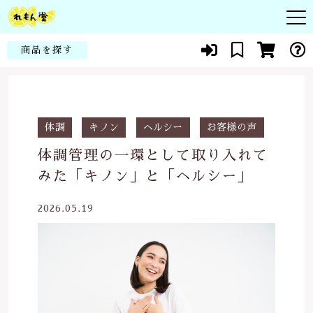
キーワード検索
商品を探す
お知らせ
すべて
頭皮
商品一覧
体調
キノン
ヘルシー
お客様の声
こだわり検索
シコン
体調管理の一環として取り入れて
皮膚
親カテゴリ
当社について
みた「キノン」と「ヘルシー」
化粧品
赤ちゃん・子供
代表紹介
2026.05.19
健康食品
子カテゴリ
花粉症・アレルギー
よくある質問
スキンケア
貧血・生理痛
ブログ
価格帯
メイクアップ
新陳代謝
～