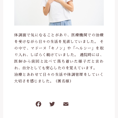
0564-24-7443
ヘアケア
疲労回復
その他
定休日 土曜、日曜、祝日
在庫あり
セール
お盆、年末年始
他
免疫力
並び順
お問い合わせ
ビタミンC
体調面で気になることがあり、医療機関での治療
を受けながら日々の生活を見直していました。 そ
生活習慣予防
の中で、マドーヌ「キノン」や「ヘルシー」を取
り入れ、しばらく続けていました。 通院時には、
医師から前回と比べて落ち着いた様子だと言わ
れ、自分としても安心したのを覚えています。
治療とあわせて日々の生活や体調管理をしていく
大切さを感じました。（匿名様）
F
T
E
共
a
w
m
有