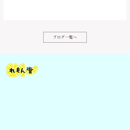
c
it
ai
e
te
l
b
r
o
ブログ一覧へ
o
k