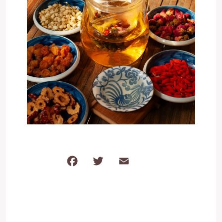
F
T
E
共
a
w
m
有
c
it
ai
e
te
l