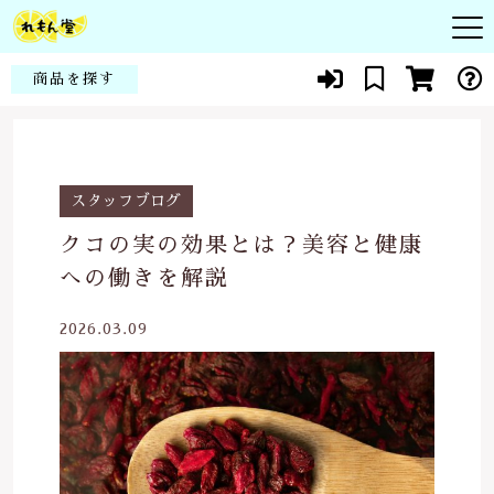
キーワード検索
商品を探す
お知らせ
すべて
頭皮
商品一覧
スタッフブログ
こだわり検索
シコン
クコの実の効果とは？美容と健康
皮膚
親カテゴリ
当社について
への働きを解説
化粧品
赤ちゃん・子供
代表紹介
2026.03.09
健康食品
子カテゴリ
花粉症・アレルギー
よくある質問
スキンケア
貧血・生理痛
ブログ
価格帯
メイクアップ
新陳代謝
～