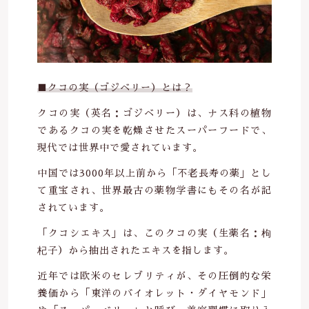
0564-24-7443
ヘアケア
疲労回復
その他
定休日 土曜、日曜、祝日
在庫あり
セール
お盆、年末年始
他
免疫力
並び順
お問い合わせ
■クコの実（ゴジベリー）とは？
ビタミンC
クコの実（英名：ゴジベリー）は、ナス科の植物
生活習慣予防
であるクコの実を乾燥させたスーパーフードで、
現代では世界中で愛されています。
中国では3000年以上前から「不老長寿の薬」とし
て重宝され、世界最古の薬物学書にもその名が記
されています。
「クコシエキス」は、このクコの実（生薬名：枸
杞子）から抽出されたエキスを指します。
近年では欧米のセレブリティが、その圧倒的な栄
養価から「東洋のバイオレット・ダイヤモンド」