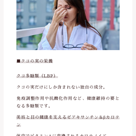
■クコの実の栄養
クコ多糖類（LBP）
クコの実だけにしか含まれない独自の成分。
免疫調整作用や抗酸化作用など、健康維持の要と
なる多糖類です。
美容と目の健康を支えるゼアキサンチン＆βカロテ
ン
体内でビタミンAに変換されるカロテノイド。